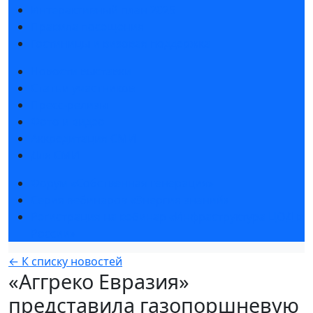
Интерактивный план 2025
Правила посещения
Гостиницы и визовая поддержка
Новости выставки
Статьи участников
Пресс-релизы
Фото и видео
Аккредитация СМИ
Для СМИ
Форум «Собственная генерация»
Серия вебинаров «Энергия знаний»
Регистрация на вебинар «Инфраструктура ЦОД в
России»
← К списку новостей
«Аггреко Евразия»
представила газопоршневую