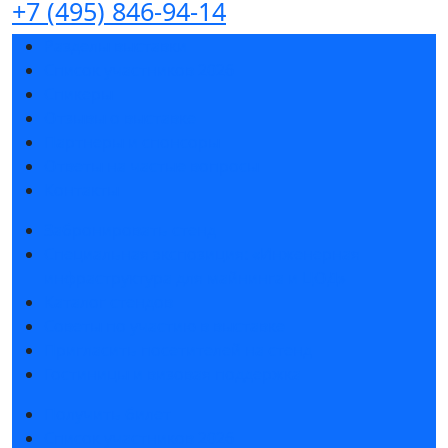
+7 (495) 846-94-14
Разделы выставки
Список участников 2026
Спикеры
Отзывы о выставке
Партнеры и спонсоры
Ответы на частые вопросы
Контакты
Забронировать стенд
Специальная экспозиция: «Инженерная
инфраструктура для майнинга и ЦОД»
Каталог стендов
Советы по участию в выставке
Пригласить посетителей на стенд
Гостиницы и визовая поддержка
Получить билет
Список участников 2026