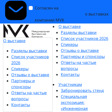
обработки персональных данных
Согласен на
получение уведомлений
и рекламных сообщений
о выставках
компании MVK
О выставке
Разделы выставки
Список участников 2026
О выставке
Спикеры
Отзывы о выставке
Разделы выставки
Партнеры и спонсоры
Список участников
Ответы на частые
2026
вопросы
Спикеры
Контакты
Отзывы о выставке
Партнеры и
Участникам
спонсоры
Забронировать стенд
Ответы на частые
Специальная
вопросы
экспозиция:
Контакты
«Инженерная