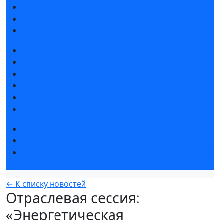
Интерактивный план 2025
Правила посещения
Гостиницы и визовая поддержка
Новости выставки
Статьи участников
Пресс-релизы
Фото и видео
Аккредитация СМИ
Для СМИ
Форум «Собственная генерация»
Серия вебинаров «Энергия знаний»
Регистрация на вебинар «Инфраструктура ЦОД в
России»
← К списку новостей
Отраслевая сессия:
«Энергетическая