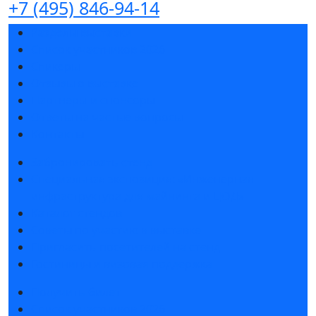
+7 (495) 846-94-14
Разделы выставки
Список участников 2026
Спикеры
Отзывы о выставке
Партнеры и спонсоры
Ответы на частые вопросы
Контакты
Забронировать стенд
Специальная экспозиция: «Инженерная
инфраструктура для майнинга и ЦОД»
Каталог стендов
Советы по участию в выставке
Пригласить посетителей на стенд
Гостиницы и визовая поддержка
Получить билет
Список участников 2026