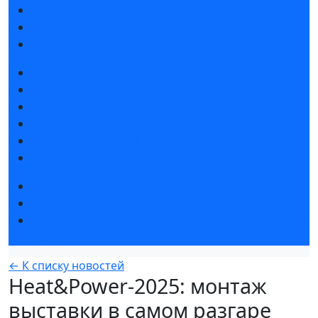
Интерактивный план 2025
Правила посещения
Гостиницы и визовая поддержка
Новости выставки
Статьи участников
Пресс-релизы
Фото и видео
Аккредитация СМИ
Для СМИ
Форум «Собственная генерация»
Серия вебинаров «Энергия знаний»
Регистрация на вебинар «Инфраструктура ЦОД в
России»
← К списку новостей
Heat&Power-2025: монтаж
выставки в самом разгаре