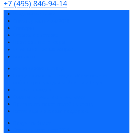
+7 (495) 846-94-14
Разделы выставки
Список участников 2026
Спикеры
Отзывы о выставке
Партнеры и спонсоры
Ответы на частые вопросы
Контакты
Забронировать стенд
Специальная экспозиция: «Инженерная
инфраструктура для майнинга и ЦОД»
Каталог стендов
Советы по участию в выставке
Пригласить посетителей на стенд
Гостиницы и визовая поддержка
Получить билет
Список участников 2026