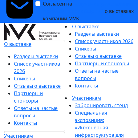
Согласен на
получение уведомлений
и рекламных сообщений
о выставках
компании MVK
О выставке
Разделы выставки
Список участников 2026
О выставке
Спикеры
Отзывы о выставке
Разделы выставки
Партнеры и спонсоры
Список участников
Ответы на частые
2026
вопросы
Спикеры
Контакты
Отзывы о выставке
Партнеры и
Участникам
спонсоры
Забронировать стенд
Ответы на частые
Специальная
вопросы
экспозиция:
Контакты
«Инженерная
инфраструктура для
Участникам