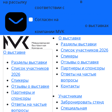
персональных данных
в
на рассылку
соответствии с
Политикой
обработки персональных данных
Согласен на
получение уведомлений
и рекламных сообщений
о выставках
компании MVK
О выставке
Разделы выставки
Список участников 2026
О выставке
Спикеры
Отзывы о выставке
Разделы выставки
Партнеры и спонсоры
Список участников
Ответы на частые
2026
вопросы
Спикеры
Контакты
Отзывы о выставке
Партнеры и
Участникам
спонсоры
Забронировать стенд
Ответы на частые
Специальная
вопросы