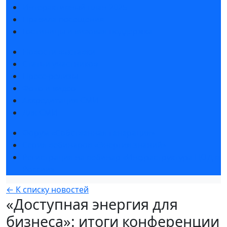
Интерактивный план 2025
Правила посещения
Гостиницы и визовая поддержка
Новости выставки
Статьи участников
Пресс-релизы
Фото и видео
Аккредитация СМИ
Для СМИ
Форум «Собственная генерация»
Серия вебинаров «Энергия знаний»
Регистрация на вебинар «Инфраструктура ЦОД в
России»
← К списку новостей
«Доступная энергия для
бизнеса»: итоги конференции