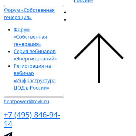
России»
Форум «Собственная
генерация»
Форум
«Собственная
генерация»
Серия вебинаров
«Энергия знаний»
Регистрация на
вебинар
«Инфраструктура
ЦОД в России»
heatpower@mvk.ru
+7 (495) 846-94-
14