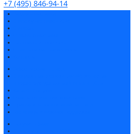
+7 (495) 846-94-14
Разделы выставки
Список участников 2026
Спикеры
Отзывы о выставке
Партнеры и спонсоры
Ответы на частые вопросы
Контакты
Забронировать стенд
Специальная экспозиция: «Инженерная
инфраструктура для майнинга и ЦОД»
Каталог стендов
Советы по участию в выставке
Пригласить посетителей на стенд
Гостиницы и визовая поддержка
Получить билет
Список участников 2026