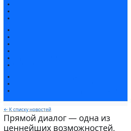
Интерактивный план 2025
Правила посещения
Гостиницы и визовая поддержка
Новости выставки
Статьи участников
Пресс-релизы
Фото и видео
Аккредитация СМИ
Для СМИ
Форум «Собственная генерация»
Серия вебинаров «Энергия знаний»
Регистрация на вебинар «Инфраструктура ЦОД в
России»
← К списку новостей
Прямой диалог — одна из
ценнейших возможностей,