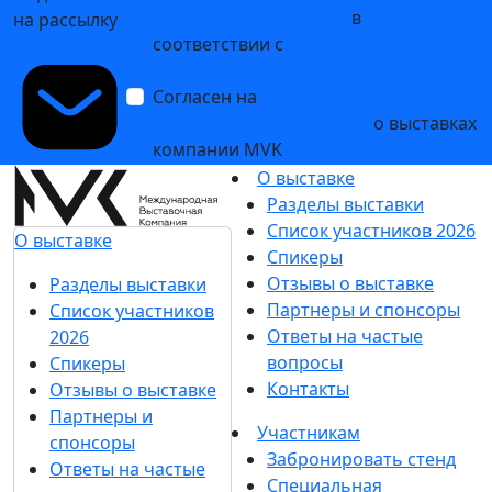
персональных данных
в
на рассылку
соответствии с
Политикой
обработки персональных данных
Согласен на
получение уведомлений
и рекламных сообщений
о выставках
компании MVK
О выставке
Разделы выставки
Список участников 2026
О выставке
Спикеры
Отзывы о выставке
Разделы выставки
Партнеры и спонсоры
Список участников
Ответы на частые
2026
вопросы
Спикеры
Контакты
Отзывы о выставке
Партнеры и
Участникам
спонсоры
Забронировать стенд
Ответы на частые
Специальная