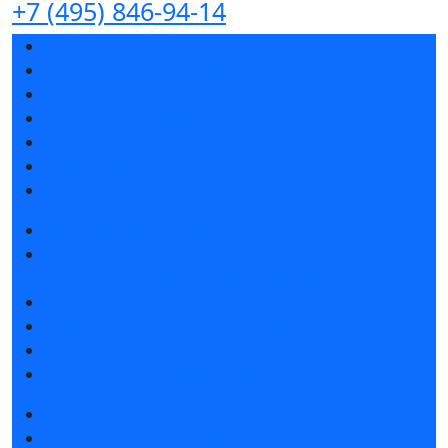
+7 (495) 846-94-14
Разделы выставки
Список участников 2026
Спикеры
Отзывы о выставке
Партнеры и спонсоры
Ответы на частые вопросы
Контакты
Забронировать стенд
Специальная экспозиция: «Инженерная
инфраструктура для майнинга и ЦОД»
Каталог стендов
Советы по участию в выставке
Пригласить посетителей на стенд
Гостиницы и визовая поддержка
Получить билет
Список участников 2026