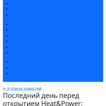
Интерактивный план 2025
Правила посещения
Гостиницы и визовая поддержка
Новости выставки
Статьи участников
Пресс-релизы
Фото и видео
Аккредитация СМИ
Для СМИ
Форум «Собственная генерация»
Серия вебинаров «Энергия знаний»
Регистрация на вебинар «Инфраструктура ЦОД в
России»
← К списку новостей
Последний день перед
открытием Heat&Power: