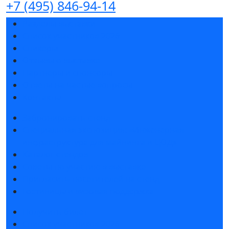
+7 (495) 846-94-14
Разделы выставки
Список участников 2026
Спикеры
Отзывы о выставке
Партнеры и спонсоры
Ответы на частые вопросы
Контакты
Забронировать стенд
Специальная экспозиция: «Инженерная
инфраструктура для майнинга и ЦОД»
Каталог стендов
Советы по участию в выставке
Пригласить посетителей на стенд
Гостиницы и визовая поддержка
Получить билет
Список участников 2026