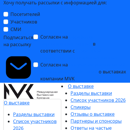
Хочу получать рассылки с информацией для:
Посетителей
Участников
СМИ
Согласен на
обработку
Подписаться
персональных данных
в
на рассылку
соответствии с
Политикой
обработки персональных данных
Согласен на
получение уведомлений
и рекламных сообщений
о выставках
компании MVK
О выставке
Разделы выставки
Список участников 2026
О выставке
Спикеры
Отзывы о выставке
Разделы выставки
Партнеры и спонсоры
Список участников
Ответы на частые
2026