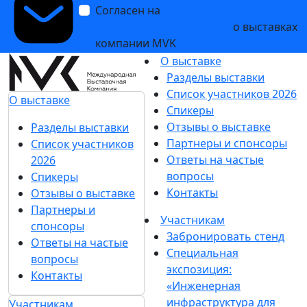
Согласен на
получение уведомлений
и рекламных сообщений
о выставках
компании MVK
О выставке
Разделы выставки
Список участников 2026
О выставке
Спикеры
Отзывы о выставке
Разделы выставки
Партнеры и спонсоры
Список участников
Ответы на частые
2026
вопросы
Спикеры
Контакты
Отзывы о выставке
Партнеры и
Участникам
спонсоры
Забронировать стенд
Ответы на частые
Специальная
вопросы
экспозиция:
Контакты
«Инженерная
инфраструктура для
Участникам