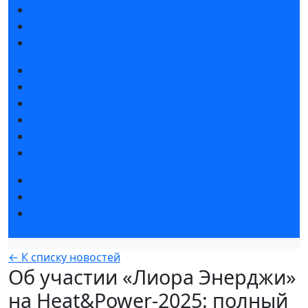
Интерактивный план 2025
Правила посещения
Гостиницы и визовая поддержка
Новости выставки
Статьи участников
Пресс-релизы
Фото и видео
Аккредитация СМИ
Для СМИ
Форум «Собственная генерация»
Серия вебинаров «Энергия знаний»
Регистрация на вебинар «Инфраструктура ЦОД в
России»
← К списку новостей
Об участии «Лиора Энерджи»
на Heat&Power-2025: полный