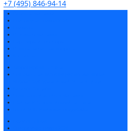
+7 (495) 846-94-14
Разделы выставки
Список участников 2026
Спикеры
Отзывы о выставке
Партнеры и спонсоры
Ответы на частые вопросы
Контакты
Забронировать стенд
Специальная экспозиция: «Инженерная
инфраструктура для майнинга и ЦОД»
Каталог стендов
Советы по участию в выставке
Пригласить посетителей на стенд
Гостиницы и визовая поддержка
Получить билет
Список участников 2026