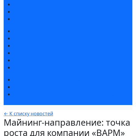
Интерактивный план 2025
Правила посещения
Гостиницы и визовая поддержка
Новости выставки
Статьи участников
Пресс-релизы
Фото и видео
Аккредитация СМИ
Для СМИ
Форум «Собственная генерация»
Серия вебинаров «Энергия знаний»
Регистрация на вебинар «Инфраструктура ЦОД в
России»
← К списку новостей
Майнинг-направление: точка
роста для компании «ВАРМ»