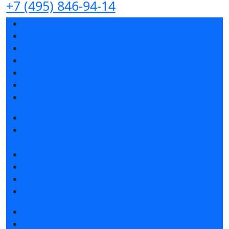
+7 (495) 846-94-14
Разделы выставки
Список участников 2026
Спикеры
Отзывы о выставке
Партнеры и спонсоры
Ответы на частые вопросы
Контакты
Забронировать стенд
Специальная экспозиция: «Инженерная
инфраструктура для майнинга и ЦОД»
Каталог стендов
Советы по участию в выставке
Пригласить посетителей на стенд
Гостиницы и визовая поддержка
Получить билет
Список участников 2026