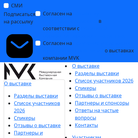
СМИ
Согласен на
обработку
Подписаться
персональных данных
в
на рассылку
соответствии с
Политикой
обработки персональных данных
Согласен на
получение уведомлений
и рекламных сообщений
о выставках
компании MVK
О выставке
Разделы выставки
Список участников 2026
О выставке
Спикеры
Отзывы о выставке
Разделы выставки
Партнеры и спонсоры
Список участников
Ответы на частые
2026
вопросы
Спикеры
Контакты
Отзывы о выставке
Партнеры и
Участникам