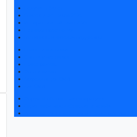
Получить билет
Список участников 2026
Интерактивный план 2025
Правила посещения
Гостиницы и визовая поддержка
Новости выставки
Статьи участников
Пресс-релизы
Фото и видео
Аккредитация СМИ
Для СМИ
Форум «Собственная генерация»
Серия вебинаров «Энергия знаний»
Регистрация на вебинар «Инфраструктура ЦОД