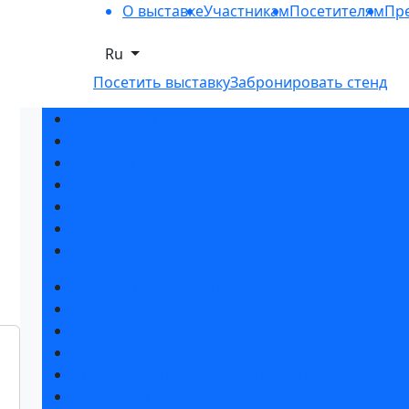
О выставке
Участникам
Посетителям
Пре
Ru
Посетить выставку
Забронировать стенд
Разделы выставки
Список участников 2026
Спикеры
Отзывы о выставке
Партнеры и спонсоры
Ответы на частые вопросы
Контакты
Забронировать стенд
Специальная экспозиция: «Инженерная инфра
Каталог стендов
Советы по участию в выставке
Пригласить посетителей на стенд
Гостиницы и визовая поддержка