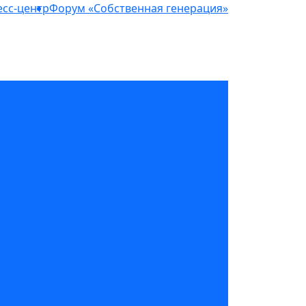
сс-центр
Форум «Собственная генерация»
структура для майнинга и ЦОД»