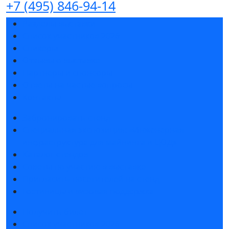
+7 (495) 846-94-14
Разделы выставки
Список участников 2026
Спикеры
Отзывы о выставке
Партнеры и спонсоры
Ответы на частые вопросы
Контакты
Забронировать стенд
Специальная экспозиция: «Инженерная
инфраструктура для майнинга и ЦОД»
Каталог стендов
Советы по участию в выставке
Пригласить посетителей на стенд
Гостиницы и визовая поддержка
Получить билет
Список участников 2026