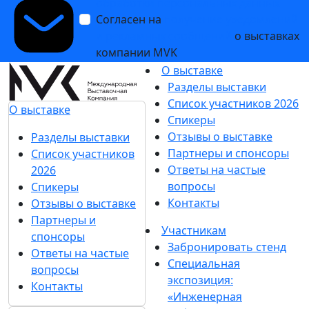
обработки персональных данных
Согласен на
получение уведомлений
и рекламных сообщений
о выставках
компании MVK
О выставке
Разделы выставки
Список участников 2026
О выставке
Спикеры
Отзывы о выставке
Разделы выставки
Партнеры и спонсоры
Список участников
Ответы на частые
2026
вопросы
Спикеры
Контакты
Отзывы о выставке
Партнеры и
Участникам
спонсоры
Забронировать стенд
Ответы на частые
Специальная
вопросы
экспозиция:
Контакты
«Инженерная