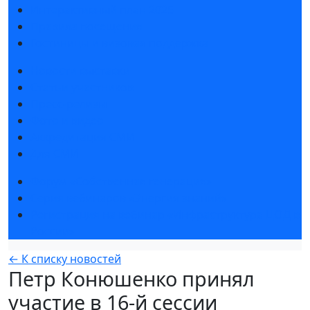
Интерактивный план 2025
Правила посещения
Гостиницы и визовая поддержка
Новости выставки
Статьи участников
Пресс-релизы
Фото и видео
Аккредитация СМИ
Для СМИ
Форум «Собственная генерация»
Серия вебинаров «Энергия знаний»
Регистрация на вебинар «Инфраструктура ЦОД в
России»
← К списку новостей
Петр Конюшенко принял
участие в 16-й сессии