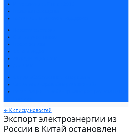
Интерактивный план 2025
Правила посещения
Гостиницы и визовая поддержка
Новости выставки
Статьи участников
Пресс-релизы
Фото и видео
Аккредитация СМИ
Для СМИ
Форум «Собственная генерация»
Серия вебинаров «Энергия знаний»
Регистрация на вебинар «Инфраструктура ЦОД в
России»
← К списку новостей
Экспорт электроэнергии из
России в Китай остановлен