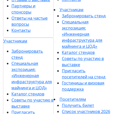
Партнеры и
Участникам
спонсоры
Забронировать стенд
Ответы на частые
Специальная
вопросы
экспозиция:
Контакты
«Инженерная
инфраструктура для
Участникам
майнинга и ЦОД»
Забронировать
Каталог стендов
стенд
Советы по участию в
Специальная
выставке
экспозиция:
Пригласить
«Инженерная
посетителей на стенд
инфраструктура для
Гостиницы и визовая
майнинга и ЦОД»
поддержка
Каталог стендов
Посетителям
Советы по участию в
Получить билет
выставке
Список участников 2026
Пригласить