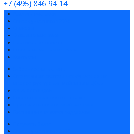
+7 (495) 846-94-14
Разделы выставки
Список участников 2026
Спикеры
Отзывы о выставке
Партнеры и спонсоры
Ответы на частые вопросы
Контакты
Забронировать стенд
Специальная экспозиция: «Инженерная
инфраструктура для майнинга и ЦОД»
Каталог стендов
Советы по участию в выставке
Пригласить посетителей на стенд
Гостиницы и визовая поддержка
Получить билет
Список участников 2026