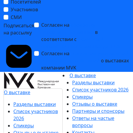
Посетителей
Участников
СМИ
Согласен на
обработку
Подписаться
персональных данных
в
на рассылку
соответствии с
Политикой
обработки персональных данных
Согласен на
получение уведомлений
и рекламных сообщений
о выставках
компании MVK
О выставке
Разделы выставки
Список участников 2026
О выставке
Спикеры
Отзывы о выставке
Разделы выставки
Партнеры и спонсоры
Список участников
Ответы на частые
2026
вопросы
Спикеры
Контакты
Отзывы о выставке