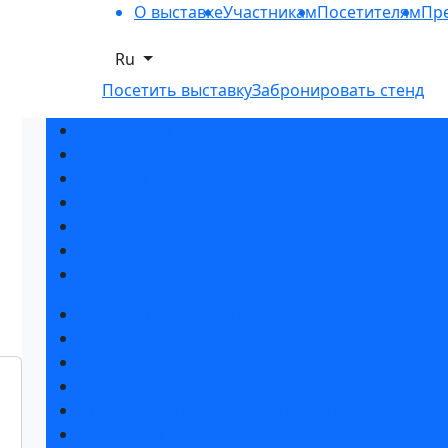
О выставке
Участникам
Посетителям
Пре
Ru
Посетить выставку
Забронировать стенд
Разделы выставки
Список участников 2026
Спикеры
Отзывы о выставке
Партнеры и спонсоры
Ответы на частые вопросы
Контакты
Забронировать стенд
Специальная экспозиция: «Инженерная инфра
Каталог стендов
Советы по участию в выставке
Пригласить посетителей на стенд
Гостиницы и визовая поддержка