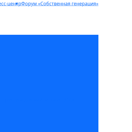
сс-центр
Форум «Собственная генерация»
структура для майнинга и ЦОД»