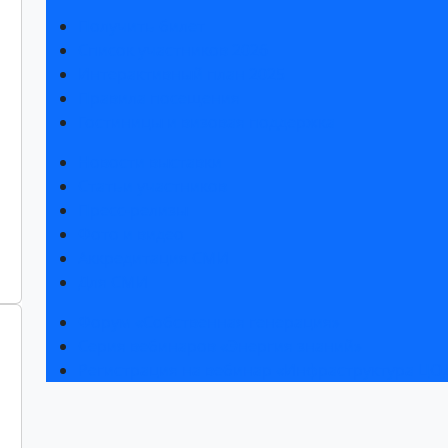
Получить билет
Список участников 2026
Интерактивный план 2025
Правила посещения
Гостиницы и визовая поддержка
Новости выставки
Статьи участников
Пресс-релизы
Фото и видео
Аккредитация СМИ
Для СМИ
Форум «Собственная генерация»
Серия вебинаров «Энергия знаний»
Регистрация на вебинар «Инфраструктура ЦОД