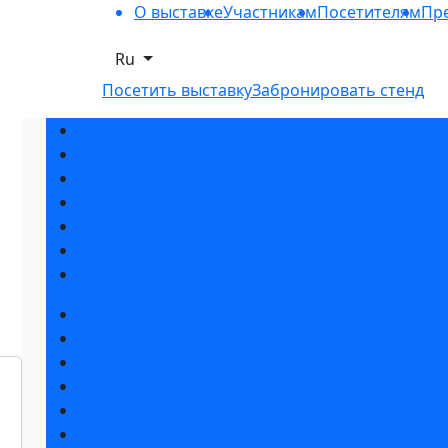
О выставке
Участникам
Посетителям
Пре
Ru
Посетить выставку
Забронировать стенд
Разделы выставки
Список участников 2026
Спикеры
Отзывы о выставке
Партнеры и спонсоры
Ответы на частые вопросы
Контакты
Забронировать стенд
Специальная экспозиция: «Инженерная инфра
Каталог стендов
Советы по участию в выставке
Пригласить посетителей на стенд
Гостиницы и визовая поддержка