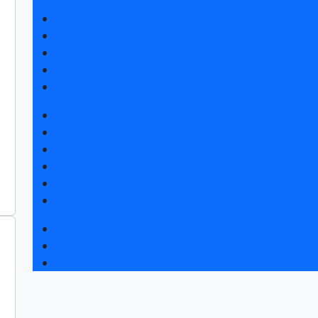
Получить билет
Список участников 2026
Интерактивный план 2025
Правила посещения
Гостиницы и визовая поддержка
Новости выставки
Статьи участников
Пресс-релизы
Фото и видео
Аккредитация СМИ
Для СМИ
Форум «Собственная генерация»
Серия вебинаров «Энергия знаний»
Регистрация на вебинар «Инфраструктура ЦОД