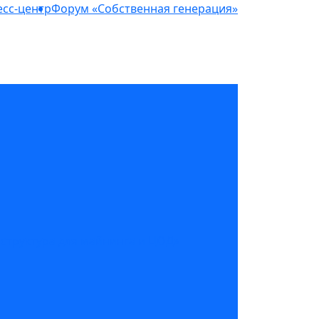
сс-центр
Форум «Собственная генерация»
структура для майнинга и ЦОД»