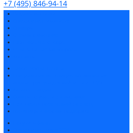
+7 (495) 846-94-14
Разделы выставки
Список участников 2026
Спикеры
Отзывы о выставке
Партнеры и спонсоры
Ответы на частые вопросы
Контакты
Забронировать стенд
Специальная экспозиция: «Инженерная
инфраструктура для майнинга и ЦОД»
Каталог стендов
Советы по участию в выставке
Пригласить посетителей на стенд
Гостиницы и визовая поддержка
Получить билет
Список участников 2026