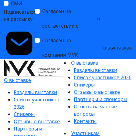
СМИ
Согласен на
обработку
Подписаться
персональных данных
в
на рассылку
соответствии с
Политикой
обработки персональных данных
Согласен на
получение уведомлений
и рекламных сообщений
о выставках
компании MVK
О выставке
Разделы выставки
Список участников 2026
О выставке
Спикеры
Отзывы о выставке
Разделы выставки
Партнеры и спонсоры
Список участников
Ответы на частые
2026
вопросы
Спикеры
Контакты
Отзывы о выставке
Партнеры и
Участникам