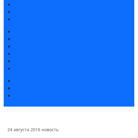
Интерактивный план 2025
Правила посещения
Гостиницы и визовая поддержка
Новости выставки
Статьи участников
Пресс-релизы
Фото и видео
Аккредитация СМИ
Для СМИ
Форум «Собственная генерация»
Серия вебинаров «Энергия знаний»
Регистрация на вебинар «Инфраструктура ЦОД в
России»
24 августа 2016
новость