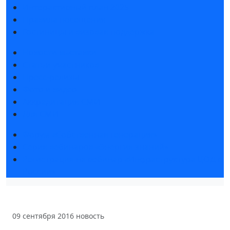
Интерактивный план 2025
Правила посещения
Гостиницы и визовая поддержка
Новости выставки
Статьи участников
Пресс-релизы
Фото и видео
Аккредитация СМИ
Для СМИ
Форум «Собственная генерация»
Серия вебинаров «Энергия знаний»
Регистрация на вебинар «Инфраструктура ЦОД в
России»
09 сентября 2016
новость