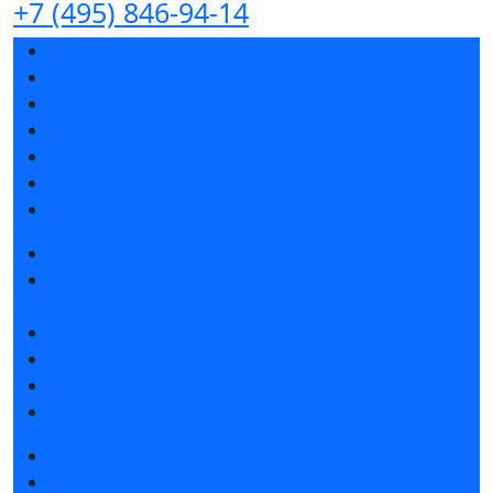
+7 (495) 846-94-14
Разделы выставки
Список участников 2026
Спикеры
Отзывы о выставке
Партнеры и спонсоры
Ответы на частые вопросы
Контакты
Забронировать стенд
Специальная экспозиция: «Инженерная
инфраструктура для майнинга и ЦОД»
Каталог стендов
Советы по участию в выставке
Пригласить посетителей на стенд
Гостиницы и визовая поддержка
Получить билет
Список участников 2026