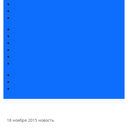
Интерактивный план 2025
Правила посещения
Гостиницы и визовая поддержка
Новости выставки
Статьи участников
Пресс-релизы
Фото и видео
Аккредитация СМИ
Для СМИ
Форум «Собственная генерация»
Серия вебинаров «Энергия знаний»
Регистрация на вебинар «Инфраструктура ЦОД в
России»
18 ноября 2015
новость