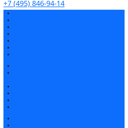
+7 (495) 846-94-14
Разделы выставки
Список участников 2026
Спикеры
Отзывы о выставке
Партнеры и спонсоры
Ответы на частые вопросы
Контакты
Забронировать стенд
Специальная экспозиция: «Инженерная
инфраструктура для майнинга и ЦОД»
Каталог стендов
Советы по участию в выставке
Пригласить посетителей на стенд
Гостиницы и визовая поддержка
Получить билет
Список участников 2026