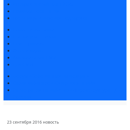
Интерактивный план 2025
Правила посещения
Гостиницы и визовая поддержка
Новости выставки
Статьи участников
Пресс-релизы
Фото и видео
Аккредитация СМИ
Для СМИ
Форум «Собственная генерация»
Серия вебинаров «Энергия знаний»
Регистрация на вебинар «Инфраструктура ЦОД в
России»
23 сентября 2016
новость