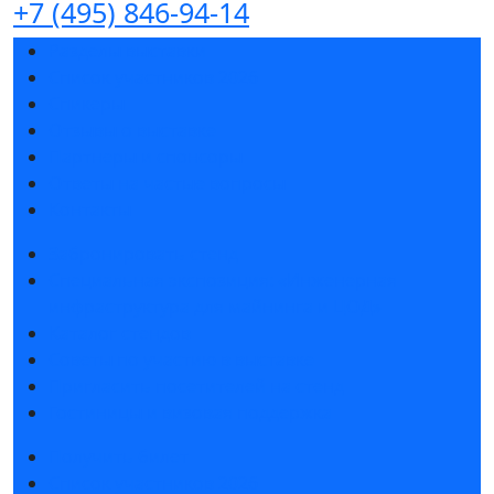
+7 (495) 846-94-14
Разделы выставки
Список участников 2026
Спикеры
Отзывы о выставке
Партнеры и спонсоры
Ответы на частые вопросы
Контакты
Забронировать стенд
Специальная экспозиция: «Инженерная
инфраструктура для майнинга и ЦОД»
Каталог стендов
Советы по участию в выставке
Пригласить посетителей на стенд
Гостиницы и визовая поддержка
Получить билет
Список участников 2026