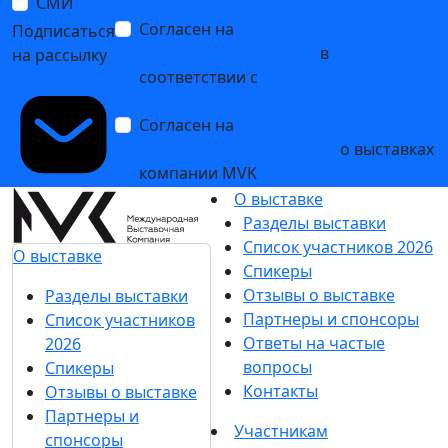
СМИ
Согласен на
обработку
Подписаться
персональных данных
в
на рассылку
соответствии с
Политикой
обработки персональных данных
Согласен на
получение уведомлений
и рекламных сообщений
о выставках
компании MVK
О выставке
Разделы выставки
Список участников 2026
О выставке
Спикеры
Отзывы о выставке
Разделы выставки
Партнеры и спонсоры
Список участников
Ответы на частые
2026
вопросы
Спикеры
Контакты
Отзывы о выставке
Партнеры и
Участникам
спонсоры