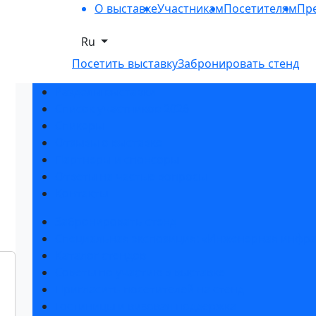
О выставке
Участникам
Посетителям
Пре
Ru
Посетить выставку
Забронировать стенд
Разделы выставки
Список участников 2026
Спикеры
Отзывы о выставке
Партнеры и спонсоры
Ответы на частые вопросы
Контакты
Забронировать стенд
Специальная экспозиция: «Инженерная инфра
Каталог стендов
Советы по участию в выставке
Пригласить посетителей на стенд
Гостиницы и визовая поддержка