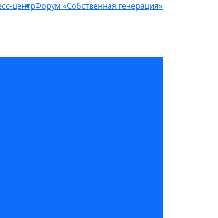
сс-центр
Форум «Собственная генерация»
структура для майнинга и ЦОД»