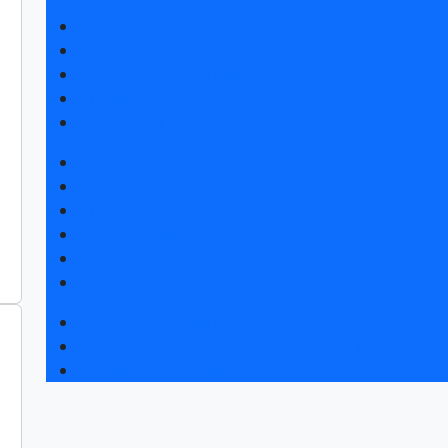
Получить билет
Список участников 2026
Интерактивный план 2025
Правила посещения
Гостиницы и визовая поддержка
Новости выставки
Статьи участников
Пресс-релизы
Фото и видео
Аккредитация СМИ
Для СМИ
Форум «Собственная генерация»
Серия вебинаров «Энергия знаний»
Регистрация на вебинар «Инфраструктура ЦОД