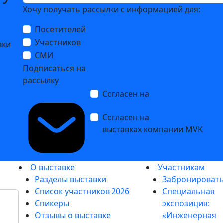
Хочу получать рассылки с информацией для:
Посетителей
Участников
вки
СМИ
Подписаться на
рассылку
Согласен на
обработку персо
Политикой обработки персон
Согласен на
получение уведо
выставках компании MVK
О выставке
Участникам
Разделы выставки
Забронировать
Список участников 2026
Специальная
Спикеры
экспозиция:
Отзывы о выставке
«Инженерная