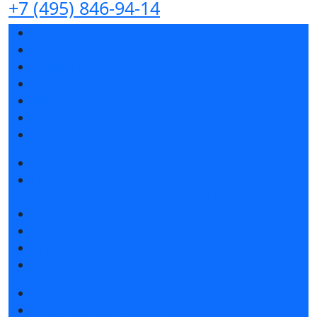
+7 (495) 846-94-14
Разделы выставки
Список участников 2026
Спикеры
Отзывы о выставке
Партнеры и спонсоры
Ответы на частые вопросы
Контакты
Забронировать стенд
Специальная экспозиция: «Инженерная
инфраструктура для майнинга и ЦОД»
Каталог стендов
Советы по участию в выставке
Пригласить посетителей на стенд
Гостиницы и визовая поддержка
Получить билет
Список участников 2026