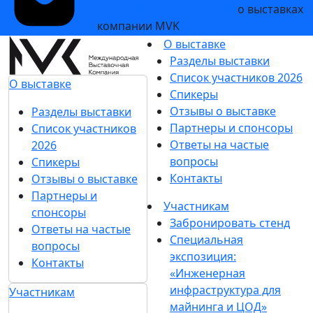
и рекламных сообщений
о выставках
компании MVK
О выставке
Разделы выставки
Список участников 2026
О выставке
Спикеры
Отзывы о выставке
Разделы выставки
Партнеры и спонсоры
Список участников
Ответы на частые
2026
вопросы
Спикеры
Контакты
Отзывы о выставке
Партнеры и
Участникам
спонсоры
Забронировать стенд
Ответы на частые
Специальная
вопросы
экспозиция:
Контакты
«Инженерная
инфраструктура для
Участникам
майнинга и ЦОД»