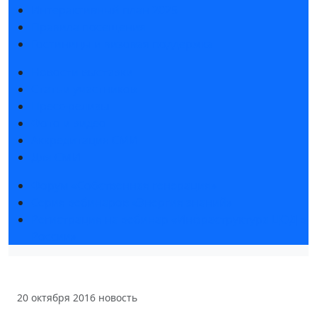
Интерактивный план 2025
Правила посещения
Гостиницы и визовая поддержка
Новости выставки
Статьи участников
Пресс-релизы
Фото и видео
Аккредитация СМИ
Для СМИ
Форум «Собственная генерация»
Серия вебинаров «Энергия знаний»
Регистрация на вебинар «Инфраструктура ЦОД в
России»
20 октября 2016
новость