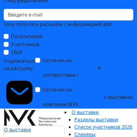
спецпредложения.
Хочу получать рассылки с информацией для:
Посетителей
Участников
СМИ
Согласен на
обработку
Подписаться
персональных данных
в
на рассылку
соответствии с
Политикой
обработки персональных данных
Согласен на
получение уведомлений
и рекламных сообщений
о выставках
компании MVK
О выставке
Разделы выставки
Список участников 2026
О выставке
Спикеры