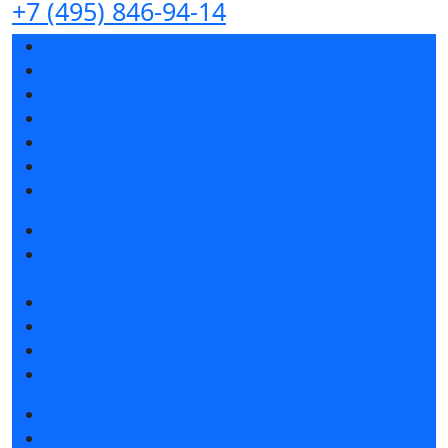
+7 (495) 846-94-14
Разделы выставки
Список участников 2026
Спикеры
Отзывы о выставке
Партнеры и спонсоры
Ответы на частые вопросы
Контакты
Забронировать стенд
Специальная экспозиция: «Инженерная
инфраструктура для майнинга и ЦОД»
Каталог стендов
Советы по участию в выставке
Пригласить посетителей на стенд
Гостиницы и визовая поддержка
Получить билет
Список участников 2026