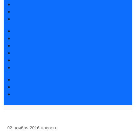
Интерактивный план 2025
Правила посещения
Гостиницы и визовая поддержка
Новости выставки
Статьи участников
Пресс-релизы
Фото и видео
Аккредитация СМИ
Для СМИ
Форум «Собственная генерация»
Серия вебинаров «Энергия знаний»
Регистрация на вебинар «Инфраструктура ЦОД в
России»
02 ноября 2016
новость