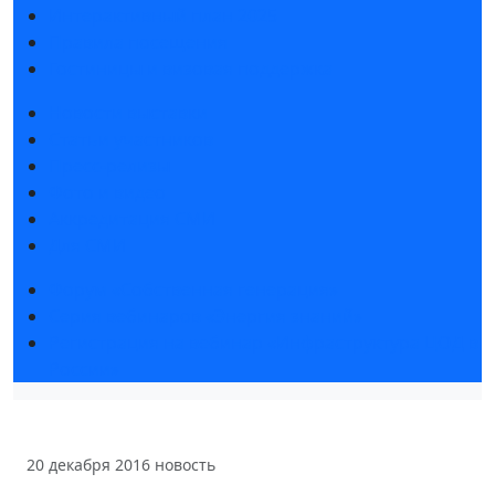
Интерактивный план 2025
Правила посещения
Гостиницы и визовая поддержка
Новости выставки
Статьи участников
Пресс-релизы
Фото и видео
Аккредитация СМИ
Для СМИ
Форум «Собственная генерация»
Серия вебинаров «Энергия знаний»
Регистрация на вебинар «Инфраструктура ЦОД в
России»
20 декабря 2016
новость