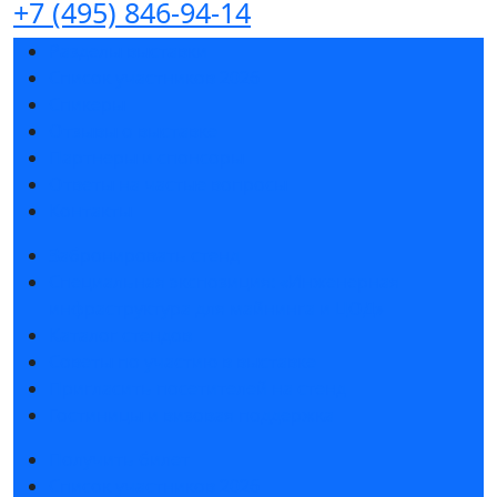
+7 (495) 846-94-14
Разделы выставки
Список участников 2026
Спикеры
Отзывы о выставке
Партнеры и спонсоры
Ответы на частые вопросы
Контакты
Забронировать стенд
Специальная экспозиция: «Инженерная
инфраструктура для майнинга и ЦОД»
Каталог стендов
Советы по участию в выставке
Пригласить посетителей на стенд
Гостиницы и визовая поддержка
Получить билет
Список участников 2026