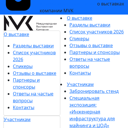
и рекламных сообщений
о выставках
компании MVK
О выставке
Разделы выставки
Список участников 2026
О выставке
Спикеры
Отзывы о выставке
Разделы выставки
Партнеры и спонсоры
Список участников
Ответы на частые
2026
вопросы
Спикеры
Контакты
Отзывы о выставке
Партнеры и
Участникам
спонсоры
Забронировать стенд
Ответы на частые
Специальная
вопросы
экспозиция:
Контакты
«Инженерная
инфраструктура для
Участникам
майнинга и ЦОД»