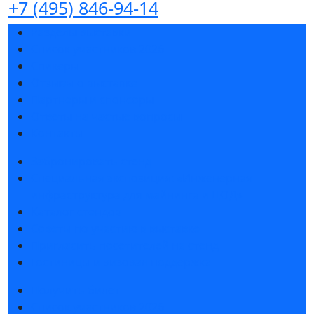
+7 (495) 846-94-14
Разделы выставки
Список участников 2026
Спикеры
Отзывы о выставке
Партнеры и спонсоры
Ответы на частые вопросы
Контакты
Забронировать стенд
Специальная экспозиция: «Инженерная
инфраструктура для майнинга и ЦОД»
Каталог стендов
Советы по участию в выставке
Пригласить посетителей на стенд
Гостиницы и визовая поддержка
Получить билет
Список участников 2026