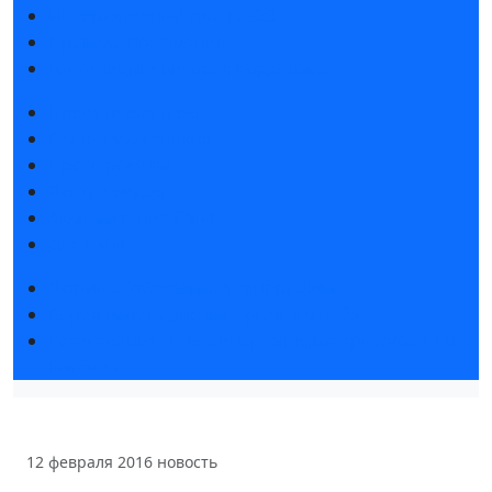
Интерактивный план 2025
Правила посещения
Гостиницы и визовая поддержка
Новости выставки
Статьи участников
Пресс-релизы
Фото и видео
Аккредитация СМИ
Для СМИ
Форум «Собственная генерация»
Серия вебинаров «Энергия знаний»
Регистрация на вебинар «Инфраструктура ЦОД в
России»
12 февраля 2016
новость