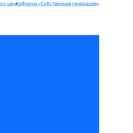
сс-центр
Форум «Собственная генерация»
структура для майнинга и ЦОД»