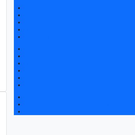
Получить билет
Список участников 2026
Интерактивный план 2025
Правила посещения
Гостиницы и визовая поддержка
Новости выставки
Статьи участников
Пресс-релизы
Фото и видео
Аккредитация СМИ
Для СМИ
Форум «Собственная генерация»
Серия вебинаров «Энергия знаний»
Регистрация на вебинар «Инфраструктура ЦОД