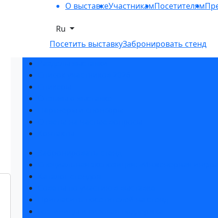
О выставке
Участникам
Посетителям
Пре
Ru
Посетить выставку
Забронировать стенд
Разделы выставки
Список участников 2026
Спикеры
Отзывы о выставке
Партнеры и спонсоры
Ответы на частые вопросы
Контакты
Забронировать стенд
Специальная экспозиция: «Инженерная инфра
Каталог стендов
Советы по участию в выставке
Пригласить посетителей на стенд
Гостиницы и визовая поддержка