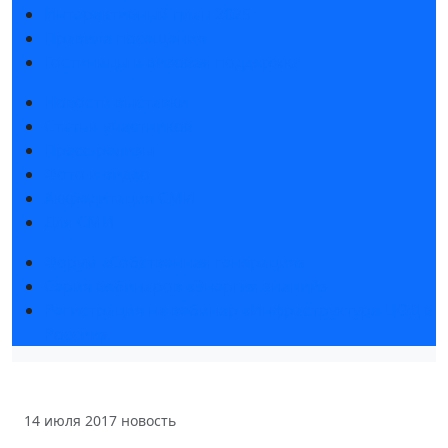
Интерактивный план 2025
Правила посещения
Гостиницы и визовая поддержка
Новости выставки
Статьи участников
Пресс-релизы
Фото и видео
Аккредитация СМИ
Для СМИ
Форум «Собственная генерация»
Серия вебинаров «Энергия знаний»
Регистрация на вебинар «Инфраструктура ЦОД в
России»
14 июля 2017
новость