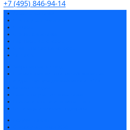
+7 (495) 846-94-14
Разделы выставки
Список участников 2026
Спикеры
Отзывы о выставке
Партнеры и спонсоры
Ответы на частые вопросы
Контакты
Забронировать стенд
Специальная экспозиция: «Инженерная
инфраструктура для майнинга и ЦОД»
Каталог стендов
Советы по участию в выставке
Пригласить посетителей на стенд
Гостиницы и визовая поддержка
Получить билет
Список участников 2026