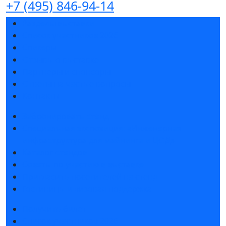
+7 (495) 846-94-14
Разделы выставки
Список участников 2026
Спикеры
Отзывы о выставке
Партнеры и спонсоры
Ответы на частые вопросы
Контакты
Забронировать стенд
Специальная экспозиция: «Инженерная
инфраструктура для майнинга и ЦОД»
Каталог стендов
Советы по участию в выставке
Пригласить посетителей на стенд
Гостиницы и визовая поддержка
Получить билет
Список участников 2026