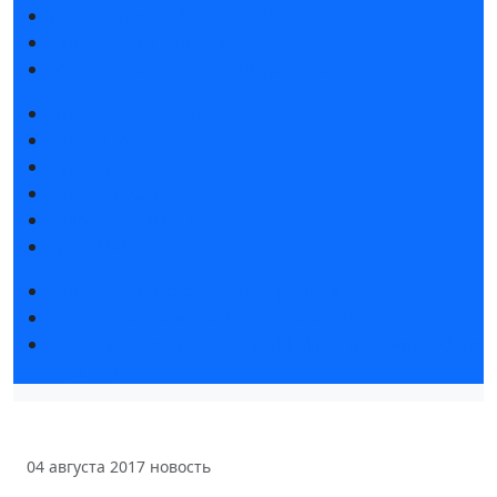
Интерактивный план 2025
Правила посещения
Гостиницы и визовая поддержка
Новости выставки
Статьи участников
Пресс-релизы
Фото и видео
Аккредитация СМИ
Для СМИ
Форум «Собственная генерация»
Серия вебинаров «Энергия знаний»
Регистрация на вебинар «Инфраструктура ЦОД в
России»
04 августа 2017
новость