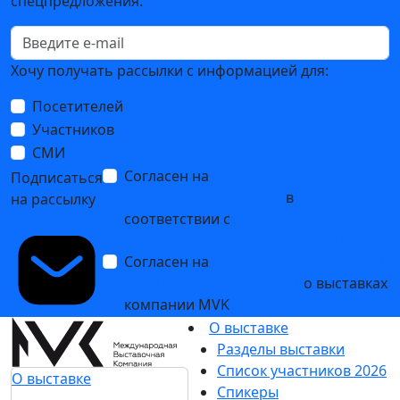
спецпредложения.
Хочу получать рассылки с информацией для:
Посетителей
Участников
СМИ
Согласен на
обработку
Подписаться
персональных данных
в
на рассылку
соответствии с
Политикой
обработки персональных данных
Согласен на
получение уведомлений
и рекламных сообщений
о выставках
компании MVK
О выставке
Разделы выставки
Список участников 2026
О выставке
Спикеры