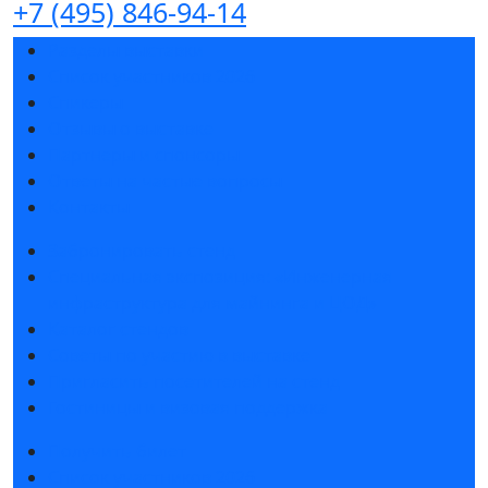
+7 (495) 846-94-14
Разделы выставки
Список участников 2026
Спикеры
Отзывы о выставке
Партнеры и спонсоры
Ответы на частые вопросы
Контакты
Забронировать стенд
Специальная экспозиция: «Инженерная
инфраструктура для майнинга и ЦОД»
Каталог стендов
Советы по участию в выставке
Пригласить посетителей на стенд
Гостиницы и визовая поддержка
Получить билет
Список участников 2026