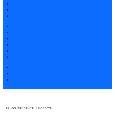
Интерактивный план 2025
Правила посещения
Гостиницы и визовая поддержка
Новости выставки
Статьи участников
Пресс-релизы
Фото и видео
Аккредитация СМИ
Для СМИ
Форум «Собственная генерация»
Серия вебинаров «Энергия знаний»
Регистрация на вебинар «Инфраструктура ЦОД в
России»
06 сентября 2017
новость