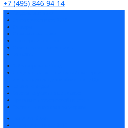
+7 (495) 846-94-14
Разделы выставки
Список участников 2026
Спикеры
Отзывы о выставке
Партнеры и спонсоры
Ответы на частые вопросы
Контакты
Забронировать стенд
Специальная экспозиция: «Инженерная
инфраструктура для майнинга и ЦОД»
Каталог стендов
Советы по участию в выставке
Пригласить посетителей на стенд
Гостиницы и визовая поддержка
Получить билет
Список участников 2026