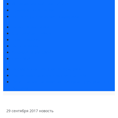
Интерактивный план 2025
Правила посещения
Гостиницы и визовая поддержка
Новости выставки
Статьи участников
Пресс-релизы
Фото и видео
Аккредитация СМИ
Для СМИ
Форум «Собственная генерация»
Серия вебинаров «Энергия знаний»
Регистрация на вебинар «Инфраструктура ЦОД в
России»
29 сентября 2017
новость