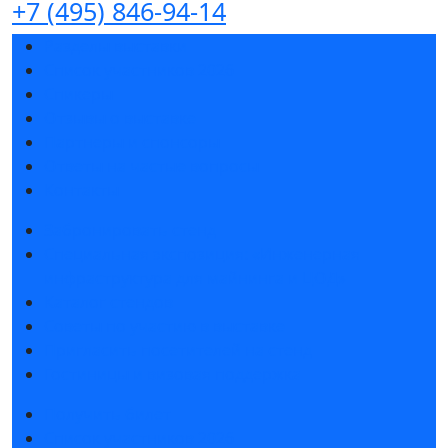
+7 (495) 846-94-14
Разделы выставки
Список участников 2026
Спикеры
Отзывы о выставке
Партнеры и спонсоры
Ответы на частые вопросы
Контакты
Забронировать стенд
Специальная экспозиция: «Инженерная
инфраструктура для майнинга и ЦОД»
Каталог стендов
Советы по участию в выставке
Пригласить посетителей на стенд
Гостиницы и визовая поддержка
Получить билет
Список участников 2026