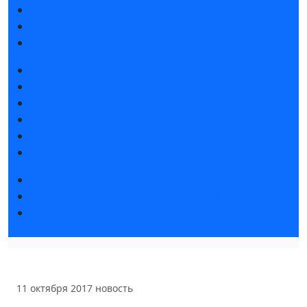
Интерактивный план 2025
Правила посещения
Гостиницы и визовая поддержка
Новости выставки
Статьи участников
Пресс-релизы
Фото и видео
Аккредитация СМИ
Для СМИ
Форум «Собственная генерация»
Серия вебинаров «Энергия знаний»
Регистрация на вебинар «Инфраструктура ЦОД в
России»
11 октября 2017
новость