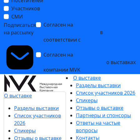
Посетителей
Участников
СМИ
Согласен на
обработку
Подписаться
персональных данных
в
на рассылку
соответствии с
Политикой
обработки персональных данных
Согласен на
получение уведомлений
и рекламных сообщений
о выставках
компании MVK
О выставке
Разделы выставки
Список участников 2026
О выставке
Спикеры
Отзывы о выставке
Разделы выставки
Партнеры и спонсоры
Список участников
Ответы на частые
2026
вопросы
Спикеры
Контакты
Отзывы о выставке