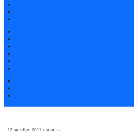
Интерактивный план 2025
Правила посещения
Гостиницы и визовая поддержка
Новости выставки
Статьи участников
Пресс-релизы
Фото и видео
Аккредитация СМИ
Для СМИ
Форум «Собственная генерация»
Серия вебинаров «Энергия знаний»
Регистрация на вебинар «Инфраструктура ЦОД в
России»
12 октября 2017
новость