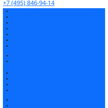
+7 (495) 846-94-14
Разделы выставки
Список участников 2026
Спикеры
Отзывы о выставке
Партнеры и спонсоры
Ответы на частые вопросы
Контакты
Забронировать стенд
Специальная экспозиция: «Инженерная
инфраструктура для майнинга и ЦОД»
Каталог стендов
Советы по участию в выставке
Пригласить посетителей на стенд
Гостиницы и визовая поддержка
Получить билет
Список участников 2026