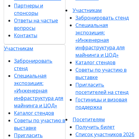
Партнеры и
Участникам
спонсоры
Забронировать стенд
Ответы на частые
Специальная
вопросы
экспозиция:
Контакты
«Инженерная
инфраструктура для
Участникам
майнинга и ЦОД»
Забронировать
Каталог стендов
стенд
Советы по участию в
Специальная
выставке
экспозиция:
Пригласить
«Инженерная
посетителей на стенд
инфраструктура для
Гостиницы и визовая
майнинга и ЦОД»
поддержка
Каталог стендов
Посетителям
Советы по участию в
Получить билет
выставке
Список участников 2026
Пригласить