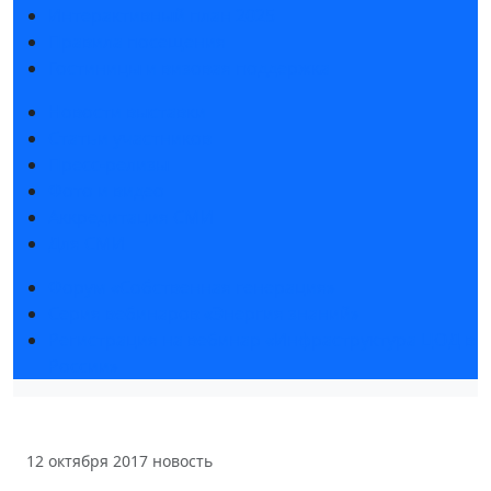
Интерактивный план 2025
Правила посещения
Гостиницы и визовая поддержка
Новости выставки
Статьи участников
Пресс-релизы
Фото и видео
Аккредитация СМИ
Для СМИ
Форум «Собственная генерация»
Серия вебинаров «Энергия знаний»
Регистрация на вебинар «Инфраструктура ЦОД в
России»
12 октября 2017
новость