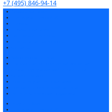
+7 (495) 846-94-14
Разделы выставки
Список участников 2026
Спикеры
Отзывы о выставке
Партнеры и спонсоры
Ответы на частые вопросы
Контакты
Забронировать стенд
Специальная экспозиция: «Инженерная
инфраструктура для майнинга и ЦОД»
Каталог стендов
Советы по участию в выставке
Пригласить посетителей на стенд
Гостиницы и визовая поддержка
Получить билет
Список участников 2026