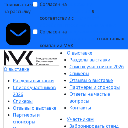
Согласен на
обработку
Подписаться
персональных данных
в
на рассылку
соответствии с
Политикой
обработки персональных данных
Согласен на
получение уведомлений
и рекламных сообщений
о выставках
компании MVK
О выставке
Разделы выставки
Список участников 2026
О выставке
Спикеры
Отзывы о выставке
Разделы выставки
Партнеры и спонсоры
Список участников
Ответы на частые
2026
вопросы
Спикеры
Контакты
Отзывы о выставке
Партнеры и
Участникам
спонсоры
Забронировать стенд