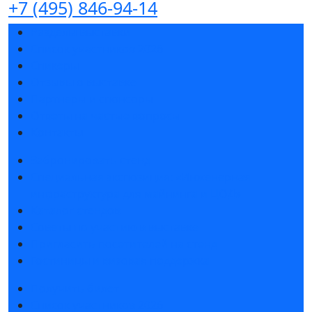
+7 (495) 846-94-14
Разделы выставки
Список участников 2026
Спикеры
Отзывы о выставке
Партнеры и спонсоры
Ответы на частые вопросы
Контакты
Забронировать стенд
Специальная экспозиция: «Инженерная
инфраструктура для майнинга и ЦОД»
Каталог стендов
Советы по участию в выставке
Пригласить посетителей на стенд
Гостиницы и визовая поддержка
Получить билет
Список участников 2026