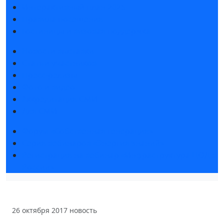
Интерактивный план 2025
Правила посещения
Гостиницы и визовая поддержка
Новости выставки
Статьи участников
Пресс-релизы
Фото и видео
Аккредитация СМИ
Для СМИ
Форум «Собственная генерация»
Серия вебинаров «Энергия знаний»
Регистрация на вебинар «Инфраструктура ЦОД в
России»
26 октября 2017
новость