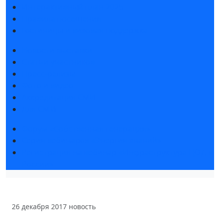
Интерактивный план 2025
Правила посещения
Гостиницы и визовая поддержка
Новости выставки
Статьи участников
Пресс-релизы
Фото и видео
Аккредитация СМИ
Для СМИ
Форум «Собственная генерация»
Серия вебинаров «Энергия знаний»
Регистрация на вебинар «Инфраструктура ЦОД в
России»
26 декабря 2017
новость