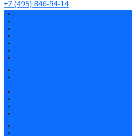
+7 (495) 846-94-14
Разделы выставки
Список участников 2026
Спикеры
Отзывы о выставке
Партнеры и спонсоры
Ответы на частые вопросы
Контакты
Забронировать стенд
Специальная экспозиция: «Инженерная
инфраструктура для майнинга и ЦОД»
Каталог стендов
Советы по участию в выставке
Пригласить посетителей на стенд
Гостиницы и визовая поддержка
Получить билет
Список участников 2026