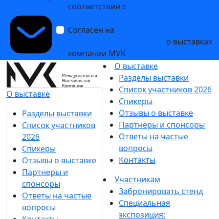
соответствии с
Политикой
обработки персональных данных
Согласен на
получение уведомлений
и рекламных сообщений
о выставках
компании MVK
О выставке
Разделы выставки
Список участников 2026
О выставке
Спикеры
Отзывы о выставке
Разделы выставки
Партнеры и спонсоры
Список участников
Ответы на частые
2026
вопросы
Спикеры
Контакты
Отзывы о выставке
Партнеры и
Участникам
спонсоры
Забронировать стенд
Ответы на частые
Специальная
вопросы
экспозиция: