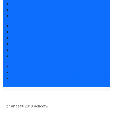
Интерактивный план 2025
Правила посещения
Гостиницы и визовая поддержка
Новости выставки
Статьи участников
Пресс-релизы
Фото и видео
Аккредитация СМИ
Для СМИ
Форум «Собственная генерация»
Серия вебинаров «Энергия знаний»
Регистрация на вебинар «Инфраструктура ЦОД в
России»
27 апреля 2018
новость