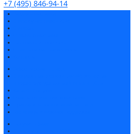
+7 (495) 846-94-14
Разделы выставки
Список участников 2026
Спикеры
Отзывы о выставке
Партнеры и спонсоры
Ответы на частые вопросы
Контакты
Забронировать стенд
Специальная экспозиция: «Инженерная
инфраструктура для майнинга и ЦОД»
Каталог стендов
Советы по участию в выставке
Пригласить посетителей на стенд
Гостиницы и визовая поддержка
Получить билет
Список участников 2026