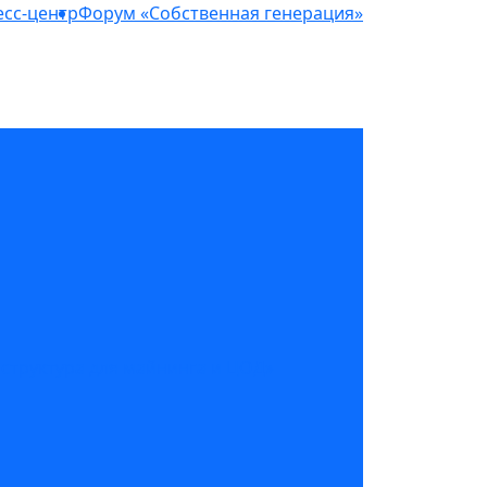
сс-центр
Форум «Собственная генерация»
структура для майнинга и ЦОД»