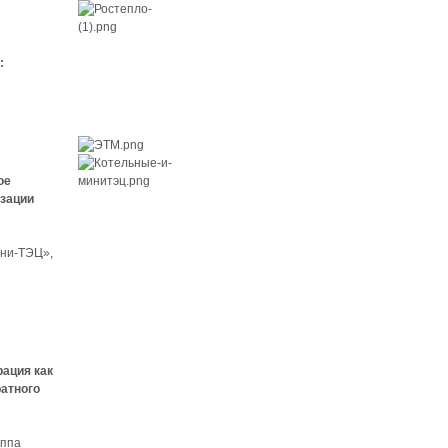
:
ое
изации
ни-ТЭЦ»,
рация как
ратного
уппа