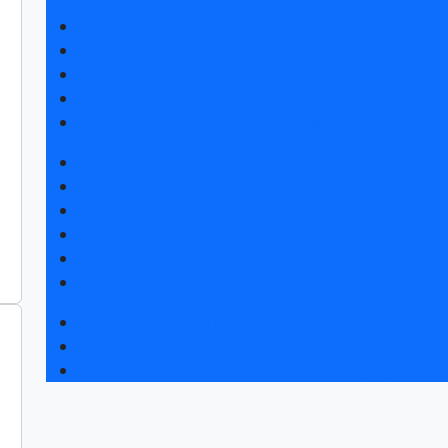
Получить билет
Список участников 2026
Интерактивный план 2025
Правила посещения
Гостиницы и визовая поддержка
Новости выставки
Статьи участников
Пресс-релизы
Фото и видео
Аккредитация СМИ
Для СМИ
Форум «Собственная генерация»
Серия вебинаров «Энергия знаний»
Регистрация на вебинар «Инфраструктура ЦОД