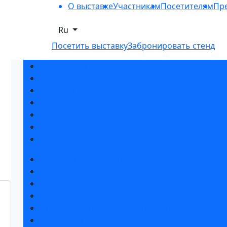
О выставке
Участникам
Посетителям
Пре
Ru
Посетить выставку
Забронировать стенд
Разделы выставки
Список участников 2026
Спикеры
Отзывы о выставке
Партнеры и спонсоры
Ответы на частые вопросы
Контакты
Забронировать стенд
Специальная экспозиция: «Инженерная инфра
Каталог стендов
Советы по участию в выставке
Пригласить посетителей на стенд
Гостиницы и визовая поддержка