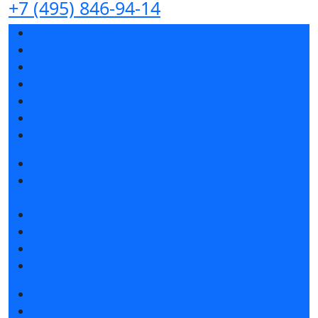
+7 (495) 846-94-14
Разделы выставки
Список участников 2026
Спикеры
Отзывы о выставке
Партнеры и спонсоры
Ответы на частые вопросы
Контакты
Забронировать стенд
Специальная экспозиция: «Инженерная
инфраструктура для майнинга и ЦОД»
Каталог стендов
Советы по участию в выставке
Пригласить посетителей на стенд
Гостиницы и визовая поддержка
Получить билет
Список участников 2026