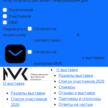
Хочу получать рассылки с информацией для:
Посетителей
Участников
СМИ
Согласен на
обработку
Подписаться
персональных данных
в
на рассылку
соответствии с
Политикой
обработки персональных данных
Согласен на
получение уведомлений
и рекламных сообщений
о выставках
компании MVK
О выставке
Разделы выставки
Список участников 2026
О выставке
Спикеры
Отзывы о выставке
Разделы выставки
Партнеры и спонсоры
Список участников
Ответы на частые
2026