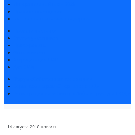
Интерактивный план 2025
Правила посещения
Гостиницы и визовая поддержка
Новости выставки
Статьи участников
Пресс-релизы
Фото и видео
Аккредитация СМИ
Для СМИ
Форум «Собственная генерация»
Серия вебинаров «Энергия знаний»
Регистрация на вебинар «Инфраструктура ЦОД в
России»
14 августа 2018
новость