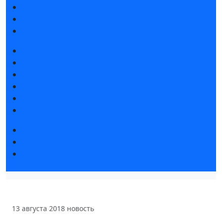
Интерактивный план 2025
Правила посещения
Гостиницы и визовая поддержка
Новости выставки
Статьи участников
Пресс-релизы
Фото и видео
Аккредитация СМИ
Для СМИ
Форум «Собственная генерация»
Серия вебинаров «Энергия знаний»
Регистрация на вебинар «Инфраструктура ЦОД в
России»
13 августа 2018
новость