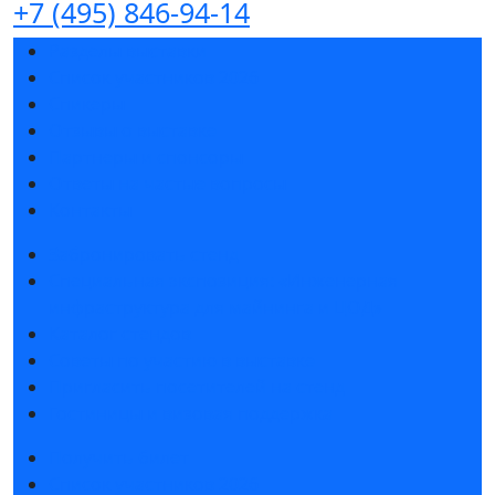
+7 (495) 846-94-14
Разделы выставки
Список участников 2026
Спикеры
Отзывы о выставке
Партнеры и спонсоры
Ответы на частые вопросы
Контакты
Забронировать стенд
Специальная экспозиция: «Инженерная
инфраструктура для майнинга и ЦОД»
Каталог стендов
Советы по участию в выставке
Пригласить посетителей на стенд
Гостиницы и визовая поддержка
Получить билет
Список участников 2026