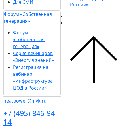
Для СМИ
России»
Форум «Собственная
генерация»
Форум
«Собственная
генерация»
Серия вебинаров
«Энергия знаний»
Регистрация на
вебинар
«Инфраструктура
ЦОД в России»
heatpower@mvk.ru
+7 (495) 846-94-
14