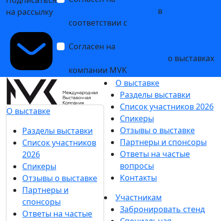
персональных данных
в
на рассылку
соответствии с
Политикой
обработки персональных данных
Согласен на
получение уведомлений
и рекламных сообщений
о выставках
компании MVK
О выставке
Разделы выставки
Список участников 2026
О выставке
Спикеры
Отзывы о выставке
Разделы выставки
Партнеры и спонсоры
Список участников
Ответы на частые
2026
вопросы
Спикеры
Контакты
Отзывы о выставке
Партнеры и
Участникам
спонсоры
Забронировать стенд
Ответы на частые