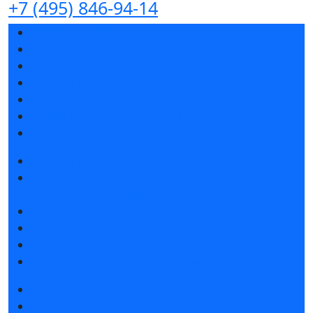
+7 (495) 846-94-14
Разделы выставки
Список участников 2026
Спикеры
Отзывы о выставке
Партнеры и спонсоры
Ответы на частые вопросы
Контакты
Забронировать стенд
Специальная экспозиция: «Инженерная
инфраструктура для майнинга и ЦОД»
Каталог стендов
Советы по участию в выставке
Пригласить посетителей на стенд
Гостиницы и визовая поддержка
Получить билет
Список участников 2026