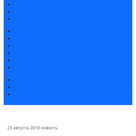
Интерактивный план 2025
Правила посещения
Гостиницы и визовая поддержка
Новости выставки
Статьи участников
Пресс-релизы
Фото и видео
Аккредитация СМИ
Для СМИ
Форум «Собственная генерация»
Серия вебинаров «Энергия знаний»
Регистрация на вебинар «Инфраструктура ЦОД в
России»
23 августа 2018
новость