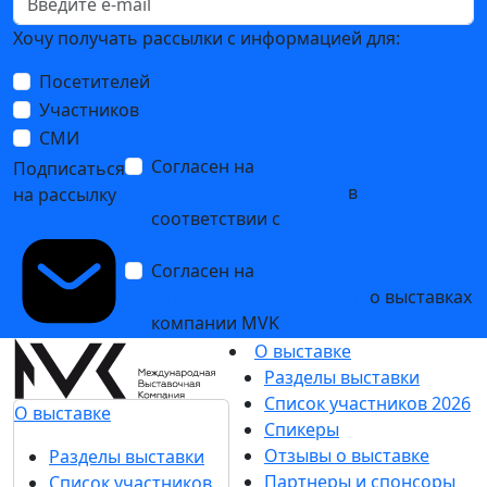
Хочу получать рассылки с информацией для:
Посетителей
Участников
СМИ
Согласен на
обработку
Подписаться
персональных данных
в
на рассылку
соответствии с
Политикой
обработки персональных данных
Согласен на
получение уведомлений
и рекламных сообщений
о выставках
компании MVK
О выставке
Разделы выставки
Список участников 2026
О выставке
Спикеры
Отзывы о выставке
Разделы выставки
Партнеры и спонсоры
Список участников