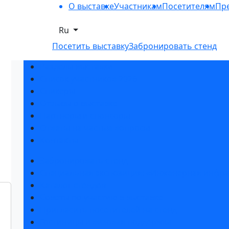
О выставке
Участникам
Посетителям
Пре
Ru
Посетить выставку
Забронировать стенд
Разделы выставки
Список участников 2026
Спикеры
Отзывы о выставке
Партнеры и спонсоры
Ответы на частые вопросы
Контакты
Забронировать стенд
Специальная экспозиция: «Инженерная инфра
Каталог стендов
Советы по участию в выставке
Пригласить посетителей на стенд
Гостиницы и визовая поддержка