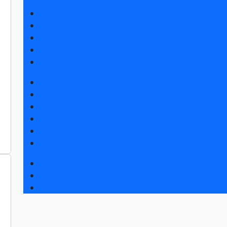
Получить билет
Список участников 2026
Интерактивный план 2025
Правила посещения
Гостиницы и визовая поддержка
Новости выставки
Статьи участников
Пресс-релизы
Фото и видео
Аккредитация СМИ
Для СМИ
Форум «Собственная генерация»
Серия вебинаров «Энергия знаний»
Регистрация на вебинар «Инфраструктура ЦОД