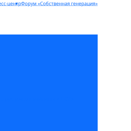
сс-центр
Форум «Собственная генерация»
структура для майнинга и ЦОД»