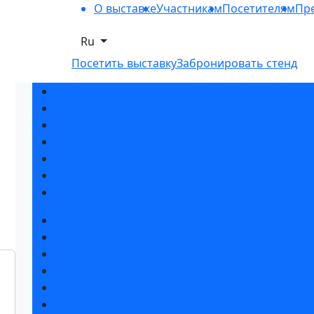
О выставке
Участникам
Посетителям
Пре
Ru
Посетить выставку
Забронировать стенд
Разделы выставки
Список участников 2026
Спикеры
Отзывы о выставке
Партнеры и спонсоры
Ответы на частые вопросы
Контакты
Забронировать стенд
Специальная экспозиция: «Инженерная инфра
Каталог стендов
Советы по участию в выставке
Пригласить посетителей на стенд
Гостиницы и визовая поддержка