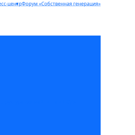
сс-центр
Форум «Собственная генерация»
структура для майнинга и ЦОД»