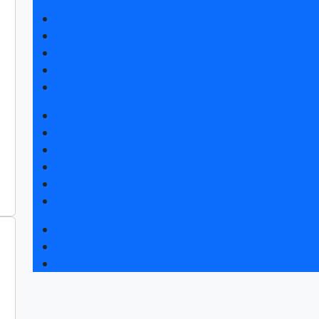
Получить билет
Список участников 2026
Интерактивный план 2025
Правила посещения
Гостиницы и визовая поддержка
Новости выставки
Статьи участников
Пресс-релизы
Фото и видео
Аккредитация СМИ
Для СМИ
Форум «Собственная генерация»
Серия вебинаров «Энергия знаний»
Регистрация на вебинар «Инфраструктура ЦОД