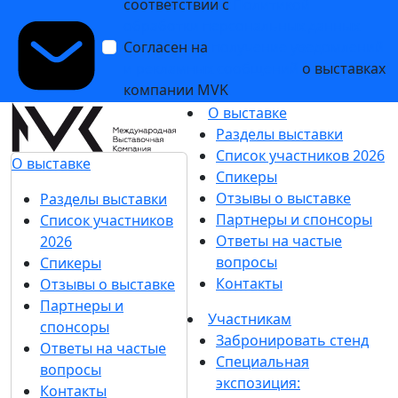
соответствии с
Политикой
обработки персональных данных
Согласен на
получение уведомлений
и рекламных сообщений
о выставках
компании MVK
О выставке
Разделы выставки
Список участников 2026
О выставке
Спикеры
Отзывы о выставке
Разделы выставки
Партнеры и спонсоры
Список участников
Ответы на частые
2026
вопросы
Спикеры
Контакты
Отзывы о выставке
Партнеры и
Участникам
спонсоры
Забронировать стенд
Ответы на частые
Специальная
вопросы
экспозиция:
Контакты