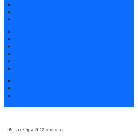
Интерактивный план 2025
Правила посещения
Гостиницы и визовая поддержка
Новости выставки
Статьи участников
Пресс-релизы
Фото и видео
Аккредитация СМИ
Для СМИ
Форум «Собственная генерация»
Серия вебинаров «Энергия знаний»
Регистрация на вебинар «Инфраструктура ЦОД в
России»
06 сентября 2018
новость