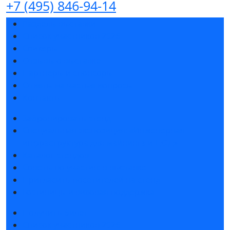
+7 (495) 846-94-14
Разделы выставки
Список участников 2026
Спикеры
Отзывы о выставке
Партнеры и спонсоры
Ответы на частые вопросы
Контакты
Забронировать стенд
Специальная экспозиция: «Инженерная
инфраструктура для майнинга и ЦОД»
Каталог стендов
Советы по участию в выставке
Пригласить посетителей на стенд
Гостиницы и визовая поддержка
Получить билет
Список участников 2026