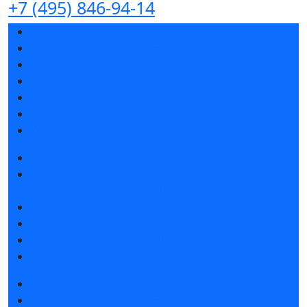
+7 (495) 846-94-14
Разделы выставки
Список участников 2026
Спикеры
Отзывы о выставке
Партнеры и спонсоры
Ответы на частые вопросы
Контакты
Забронировать стенд
Специальная экспозиция: «Инженерная
инфраструктура для майнинга и ЦОД»
Каталог стендов
Советы по участию в выставке
Пригласить посетителей на стенд
Гостиницы и визовая поддержка
Получить билет
Список участников 2026