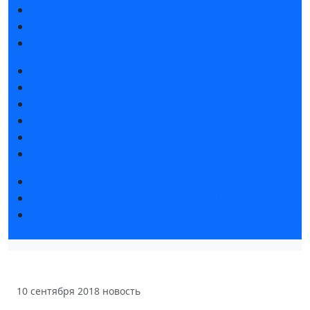
Интерактивный план 2025
Правила посещения
Гостиницы и визовая поддержка
Новости выставки
Статьи участников
Пресс-релизы
Фото и видео
Аккредитация СМИ
Для СМИ
Форум «Собственная генерация»
Серия вебинаров «Энергия знаний»
Регистрация на вебинар «Инфраструктура ЦОД в
России»
10 сентября 2018
новость