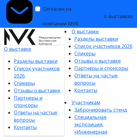
обработки персональных данных
Согласен на
получение уведомлений
и рекламных сообщений
о выставках
компании MVK
О выставке
Разделы выставки
Список участников 2026
О выставке
Спикеры
Отзывы о выставке
Разделы выставки
Партнеры и спонсоры
Список участников
Ответы на частые
2026
вопросы
Спикеры
Контакты
Отзывы о выставке
Партнеры и
Участникам
спонсоры
Забронировать стенд
Ответы на частые
Специальная
вопросы
экспозиция:
Контакты
«Инженерная