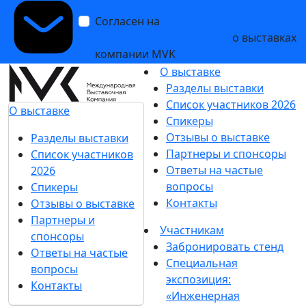
обработки персональных данных
Согласен на
получение уведомлений
и рекламных сообщений
о выставках
компании MVK
О выставке
Разделы выставки
Список участников 2026
О выставке
Спикеры
Отзывы о выставке
Разделы выставки
Партнеры и спонсоры
Список участников
Ответы на частые
2026
вопросы
Спикеры
Контакты
Отзывы о выставке
Партнеры и
Участникам
спонсоры
Забронировать стенд
Ответы на частые
Специальная
вопросы
экспозиция:
Контакты
«Инженерная