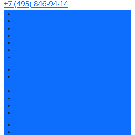
+7 (495) 846-94-14
Разделы выставки
Список участников 2026
Спикеры
Отзывы о выставке
Партнеры и спонсоры
Ответы на частые вопросы
Контакты
Забронировать стенд
Специальная экспозиция: «Инженерная
инфраструктура для майнинга и ЦОД»
Каталог стендов
Советы по участию в выставке
Пригласить посетителей на стенд
Гостиницы и визовая поддержка
Получить билет
Список участников 2026