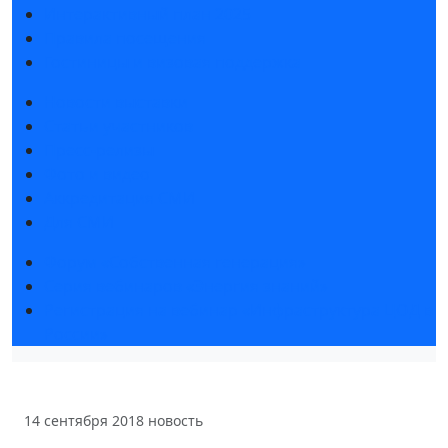
Интерактивный план 2025
Правила посещения
Гостиницы и визовая поддержка
Новости выставки
Статьи участников
Пресс-релизы
Фото и видео
Аккредитация СМИ
Для СМИ
Форум «Собственная генерация»
Серия вебинаров «Энергия знаний»
Регистрация на вебинар «Инфраструктура ЦОД в
России»
14 сентября 2018
новость