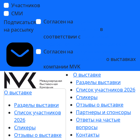
Участников
СМИ
Согласен на
обработку
Подписаться
персональных данных
в
на рассылку
соответствии с
Политикой
обработки персональных данных
Согласен на
получение уведомлений
и рекламных сообщений
о выставках
компании MVK
О выставке
Разделы выставки
Список участников 2026
О выставке
Спикеры
Отзывы о выставке
Разделы выставки
Партнеры и спонсоры
Список участников
Ответы на частые
2026
вопросы
Спикеры
Контакты
Отзывы о выставке