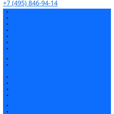
+7 (495) 846-94-14
Разделы выставки
Список участников 2026
Спикеры
Отзывы о выставке
Партнеры и спонсоры
Ответы на частые вопросы
Контакты
Забронировать стенд
Специальная экспозиция: «Инженерная
инфраструктура для майнинга и ЦОД»
Каталог стендов
Советы по участию в выставке
Пригласить посетителей на стенд
Гостиницы и визовая поддержка
Получить билет
Список участников 2026