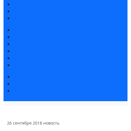
Интерактивный план 2025
Правила посещения
Гостиницы и визовая поддержка
Новости выставки
Статьи участников
Пресс-релизы
Фото и видео
Аккредитация СМИ
Для СМИ
Форум «Собственная генерация»
Серия вебинаров «Энергия знаний»
Регистрация на вебинар «Инфраструктура ЦОД в
России»
26 сентября 2018
новость