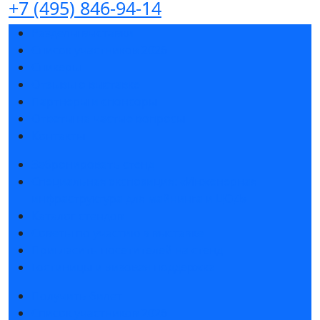
+7 (495) 846-94-14
Разделы выставки
Список участников 2026
Спикеры
Отзывы о выставке
Партнеры и спонсоры
Ответы на частые вопросы
Контакты
Забронировать стенд
Специальная экспозиция: «Инженерная
инфраструктура для майнинга и ЦОД»
Каталог стендов
Советы по участию в выставке
Пригласить посетителей на стенд
Гостиницы и визовая поддержка
Получить билет
Список участников 2026