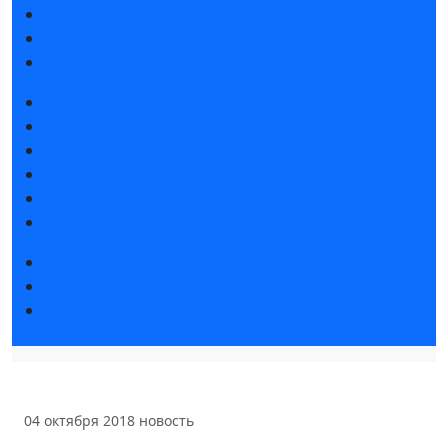
Интерактивный план 2025
Правила посещения
Гостиницы и визовая поддержка
Новости выставки
Статьи участников
Пресс-релизы
Фото и видео
Аккредитация СМИ
Для СМИ
Форум «Собственная генерация»
Серия вебинаров «Энергия знаний»
Регистрация на вебинар «Инфраструктура ЦОД в
России»
04 октября 2018
новость