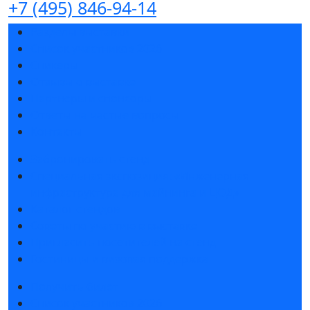
+7 (495) 846-94-14
Разделы выставки
Список участников 2026
Спикеры
Отзывы о выставке
Партнеры и спонсоры
Ответы на частые вопросы
Контакты
Забронировать стенд
Специальная экспозиция: «Инженерная
инфраструктура для майнинга и ЦОД»
Каталог стендов
Советы по участию в выставке
Пригласить посетителей на стенд
Гостиницы и визовая поддержка
Получить билет
Список участников 2026