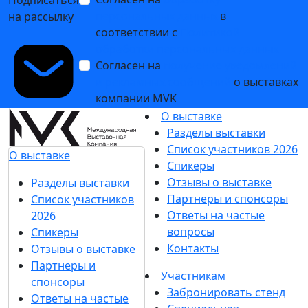
Подписаться
персональных данных
в
на рассылку
соответствии с
Политикой
обработки персональных данных
Согласен на
получение уведомлений
и рекламных сообщений
о выставках
компании MVK
О выставке
Разделы выставки
Список участников 2026
О выставке
Спикеры
Отзывы о выставке
Разделы выставки
Партнеры и спонсоры
Список участников
Ответы на частые
2026
вопросы
Спикеры
Контакты
Отзывы о выставке
Партнеры и
Участникам
спонсоры
Забронировать стенд
Ответы на частые