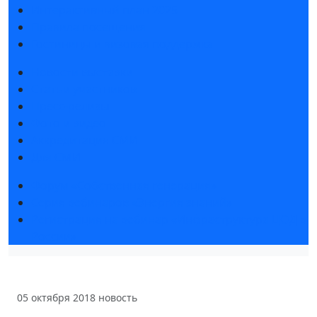
Интерактивный план 2025
Правила посещения
Гостиницы и визовая поддержка
Новости выставки
Статьи участников
Пресс-релизы
Фото и видео
Аккредитация СМИ
Для СМИ
Форум «Собственная генерация»
Серия вебинаров «Энергия знаний»
Регистрация на вебинар «Инфраструктура ЦОД в
России»
05 октября 2018
новость