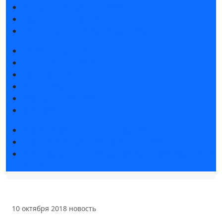
Интерактивный план 2025
Правила посещения
Гостиницы и визовая поддержка
Новости выставки
Статьи участников
Пресс-релизы
Фото и видео
Аккредитация СМИ
Для СМИ
Форум «Собственная генерация»
Серия вебинаров «Энергия знаний»
Регистрация на вебинар «Инфраструктура ЦОД в
России»
10 октября 2018
новость