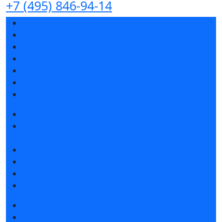
+7 (495) 846-94-14
Разделы выставки
Список участников 2026
Спикеры
Отзывы о выставке
Партнеры и спонсоры
Ответы на частые вопросы
Контакты
Забронировать стенд
Специальная экспозиция: «Инженерная
инфраструктура для майнинга и ЦОД»
Каталог стендов
Советы по участию в выставке
Пригласить посетителей на стенд
Гостиницы и визовая поддержка
Получить билет
Список участников 2026