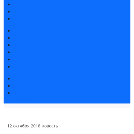
Интерактивный план 2025
Правила посещения
Гостиницы и визовая поддержка
Новости выставки
Статьи участников
Пресс-релизы
Фото и видео
Аккредитация СМИ
Для СМИ
Форум «Собственная генерация»
Серия вебинаров «Энергия знаний»
Регистрация на вебинар «Инфраструктура ЦОД в
России»
12 октября 2018
новость