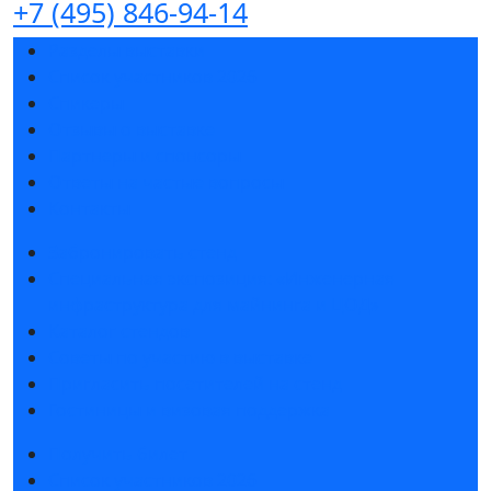
+7 (495) 846-94-14
Разделы выставки
Список участников 2026
Спикеры
Отзывы о выставке
Партнеры и спонсоры
Ответы на частые вопросы
Контакты
Забронировать стенд
Специальная экспозиция: «Инженерная
инфраструктура для майнинга и ЦОД»
Каталог стендов
Советы по участию в выставке
Пригласить посетителей на стенд
Гостиницы и визовая поддержка
Получить билет
Список участников 2026