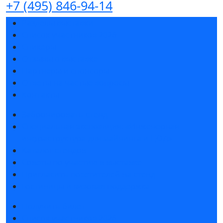
+7 (495) 846-94-14
Разделы выставки
Список участников 2026
Спикеры
Отзывы о выставке
Партнеры и спонсоры
Ответы на частые вопросы
Контакты
Забронировать стенд
Специальная экспозиция: «Инженерная
инфраструктура для майнинга и ЦОД»
Каталог стендов
Советы по участию в выставке
Пригласить посетителей на стенд
Гостиницы и визовая поддержка
Получить билет
Список участников 2026