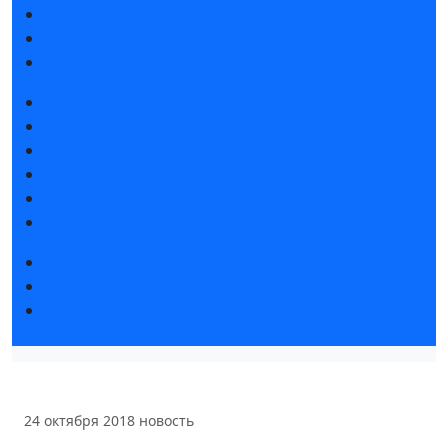
Интерактивный план 2025
Правила посещения
Гостиницы и визовая поддержка
Новости выставки
Статьи участников
Пресс-релизы
Фото и видео
Аккредитация СМИ
Для СМИ
Форум «Собственная генерация»
Серия вебинаров «Энергия знаний»
Регистрация на вебинар «Инфраструктура ЦОД в
России»
24 октября 2018
новость