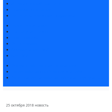
Интерактивный план 2025
Правила посещения
Гостиницы и визовая поддержка
Новости выставки
Статьи участников
Пресс-релизы
Фото и видео
Аккредитация СМИ
Для СМИ
Форум «Собственная генерация»
Серия вебинаров «Энергия знаний»
Регистрация на вебинар «Инфраструктура ЦОД в
России»
25 октября 2018
новость