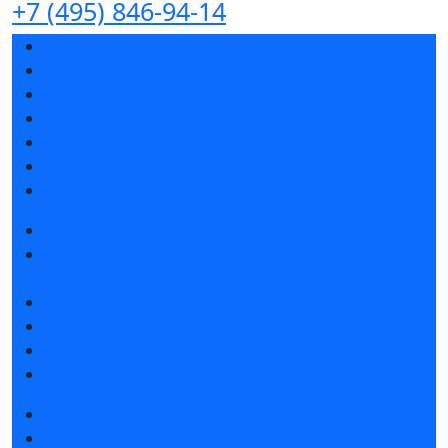
+7 (495) 846-94-14
Разделы выставки
Список участников 2026
Спикеры
Отзывы о выставке
Партнеры и спонсоры
Ответы на частые вопросы
Контакты
Забронировать стенд
Специальная экспозиция: «Инженерная
инфраструктура для майнинга и ЦОД»
Каталог стендов
Советы по участию в выставке
Пригласить посетителей на стенд
Гостиницы и визовая поддержка
Получить билет
Список участников 2026