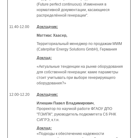
(Future perfect continuous). Изменения в
нормативной документации, касающиеся
распределённой генерации".
11.40-12.00
Докладчик:
Маттиас Хаасер,
Территориальный менеджер по продажам MWM
(Caterpillar Energy Solutions GmbH), Германия
Доклад:
«Актуальные тенденции на рынке оборудования
для собственной генерации: какие параметры
стоит учитывать при выборе генерирующего
оборудования?»
12.00-12.20
Докладчик:
Илюшин Павел Владимирович
,
Проректор по научной работе ФГАОУ ДПО
"ПЭИПК", руководитель подкомитета С6 РНК
СИГРЭ, к.т.н.
Доклад:
«Подходы к обеспечению надежности