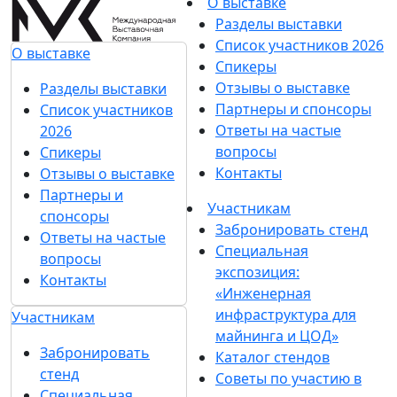
О выставке
Разделы выставки
Список участников 2026
О выставке
Спикеры
Отзывы о выставке
Разделы выставки
Партнеры и спонсоры
Список участников
Ответы на частые
2026
вопросы
Спикеры
Контакты
Отзывы о выставке
Партнеры и
Участникам
спонсоры
Забронировать стенд
Ответы на частые
Специальная
вопросы
экспозиция:
Контакты
«Инженерная
инфраструктура для
Участникам
майнинга и ЦОД»
Забронировать
Каталог стендов
стенд
Советы по участию в
Специальная