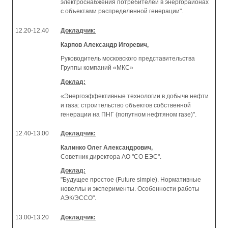
электроснабжения потребителей в энергорайонах
с объектами распределенной генерации".
12.20-12.40
Докладчик:
Карпов Александр Игоревич,
Руководитель московского представительства
Группы компаний «МКС»
Доклад:
«Энергоэффективные технологии в добыче нефти
и газа: строительство объектов собственной
генерации на ПНГ (попутном нефтяном газе)".
12.40-13.00
Докладчик:
Калинко Олег Александрович,
Советник директора АО "СО ЕЭС".
Доклад:
"Будущее простое (Future simple). Нормативные
новеллы и эксперименты. Особенности работы
АЭК/ЭССО".
13.00-13.20
Докладчик: