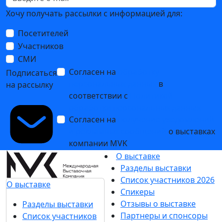
Хочу получать рассылки с информацией для:
Посетителей
Участников
СМИ
Согласен на
обработку
Подписаться
персональных данных
в
на рассылку
соответствии с
Политикой
обработки персональных данных
Согласен на
получение уведомлений
и рекламных сообщений
о выставках
компании MVK
О выставке
Разделы выставки
Список участников 2026
О выставке
Спикеры
Отзывы о выставке
Разделы выставки
Партнеры и спонсоры
Список участников