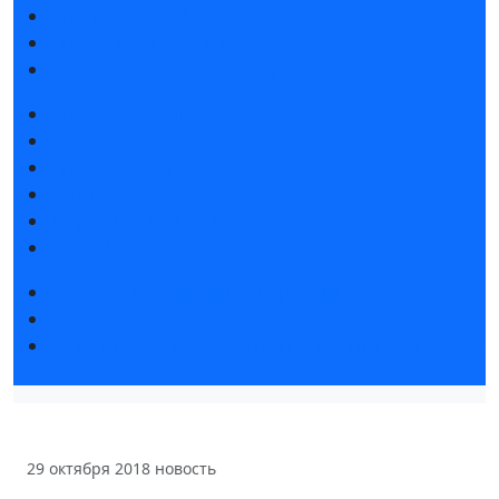
Интерактивный план 2025
Правила посещения
Гостиницы и визовая поддержка
Новости выставки
Статьи участников
Пресс-релизы
Фото и видео
Аккредитация СМИ
Для СМИ
Форум «Собственная генерация»
Серия вебинаров «Энергия знаний»
Регистрация на вебинар «Инфраструктура ЦОД в
России»
29 октября 2018
новость