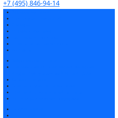
+7 (495) 846-94-14
Разделы выставки
Список участников 2026
Спикеры
Отзывы о выставке
Партнеры и спонсоры
Ответы на частые вопросы
Контакты
Забронировать стенд
Специальная экспозиция: «Инженерная
инфраструктура для майнинга и ЦОД»
Каталог стендов
Советы по участию в выставке
Пригласить посетителей на стенд
Гостиницы и визовая поддержка
Получить билет
Список участников 2026